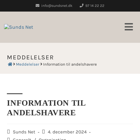
Skip
info@sundsnet.dk
97 14 22 22
to
content
MEDDELELSER
Meddelelser
Information til andelshavere
INFORMATION TIL
ANDELSHAVERE
Post
Post
Sunds Net
4. december 2024
author:
published:
Post