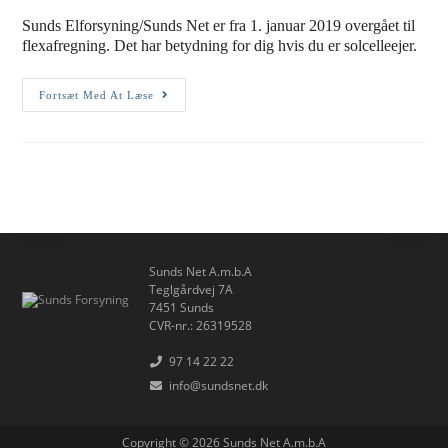
Sunds Elforsyning/Sunds Net er fra 1. januar 2019 overgået til
flexafregning. Det har betydning for dig hvis du er solcelleejer.
Orientering
Fortsæt Med At Læse
Om
Flexafregning
For
Solcelleejere
Sunds Net A.m.b.A
Teglgårdvej 7A
7451 Sunds
CVR-nr.: 26319528
97 14 22 22
info@sundsnet.dk
Copyright © 2026
Sunds Net A.m.b.A