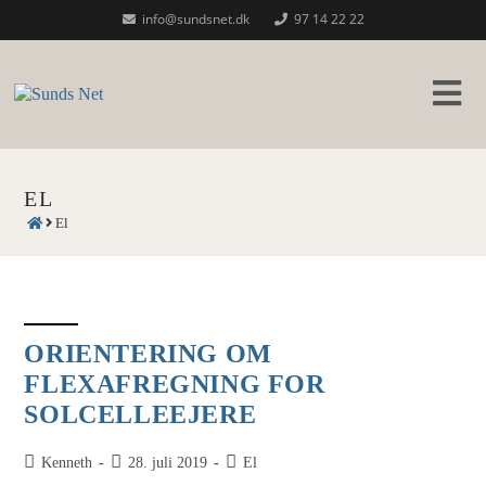
Skip
info@sundsnet.dk
97 14 22 22
to
content
EL
El
ORIENTERING OM
FLEXAFREGNING FOR
SOLCELLEEJERE
Post
Post
Post
Kenneth
28. juli 2019
El
author:
published:
category: