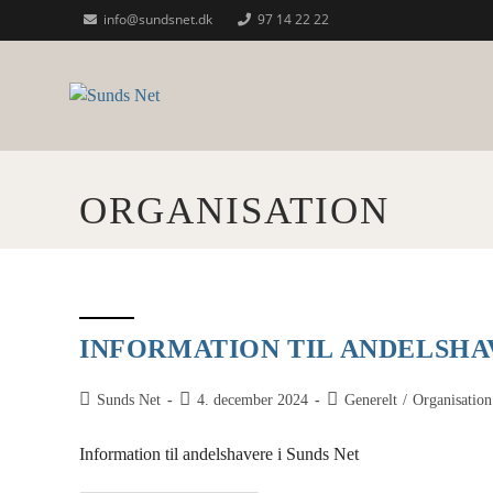
Skip
info@sundsnet.dk
97 14 22 22
to
content
ORGANISATION
INFORMATION TIL ANDELSH
Post
Post
Post
Sunds Net
4. december 2024
Generelt
/
Organisation
author:
published:
category:
Information til andelshavere i Sunds Net