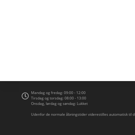
Mandag og fredag: 09:00 - 12:00
Tirsdag og torsdag: 08:00 - 13:00
Onsdag, lørdag og søndag: Lukket
Udenfor de normale åbningstider viderestilles automatisk til 