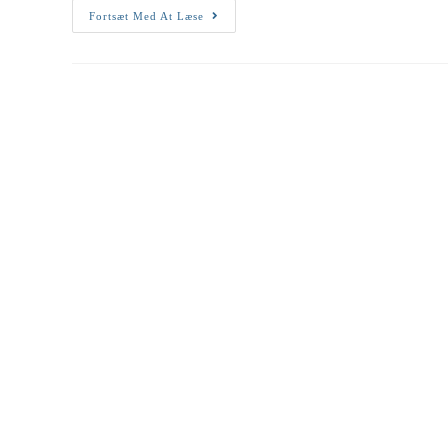
Information
Fortsæt Med At Læse
Til
Andelshavere