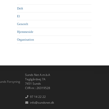
Drift
El
Generelt
Hjemmeside
Organisation
Sunds Net A.m.b.A
Teglgårdvej 7A
7451 Sunds
CVR-nr.: 26319528
97 14 22 22
info@sundsnet.dk